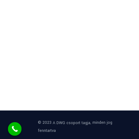
© 2023
, minden jog
A DWG csoport tagja
fenntartva