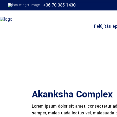
+36 70 385 1430
Felújítás-ép
Akanksha Complex
Lorem ipsum dolor sit amet, consectetur adi
semper, males uada lectus vel, malesuada pu