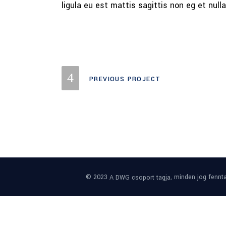
ligula eu est mattis sagittis non eg et null
PREVIOUS PROJECT
© 2023
, minden jog fennta
A DWG csoport tagja