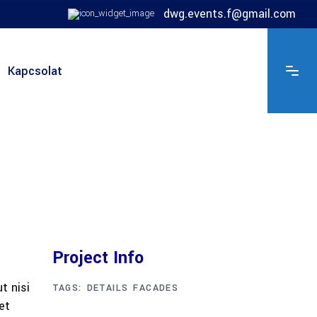
dwg.events.f@gmail.com
Kapcsolat
Project Info
t nisi
TAGS:
DETAILS
FACADES
et