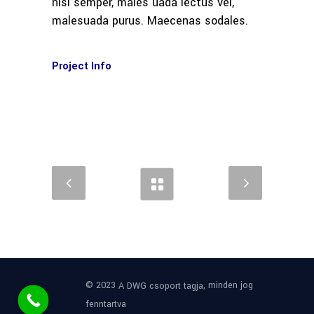
nisi semper, males uada lectus vel,
malesuada purus. Maecenas sodales.
Project Info
© 2023
, minden jog
A DWG csoport tagja
fenntartva