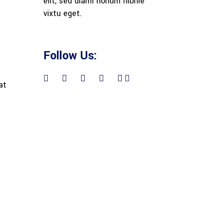
elit, sed diami nonum nibhie
vixtu eget.
Follow Us:
at