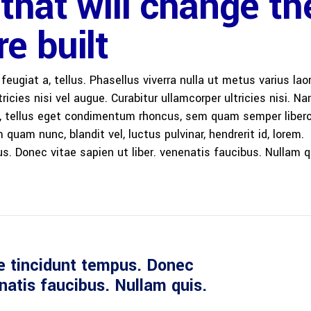
that will change th
e built
 feugiat a, tellus. Phasellus viverra nulla ut metus varius lao
icies nisi vel augue. Curabitur ullamcorper ultricies nisi. N
 tellus eget condimentum rhoncus, sem quam semper libero,
am nunc, blandit vel, luctus pulvinar, hendrerit id, lorem.
. Donec vitae sapien ut liber. venenatis faucibus. Nullam q
e tincidunt tempus. Donec
enatis faucibus. Nullam quis.