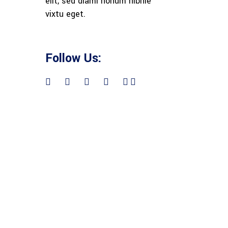
elit, sed diami nonum nibhie
vixtu eget.
Follow Us: