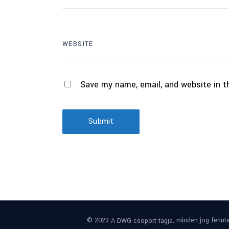
Save my name, email, and website in t
Submit
© 2023
, minden jog fennta
A DWG csoport tagja