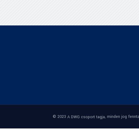
© 2023
, minden jog fennta
A DWG csoport tagja