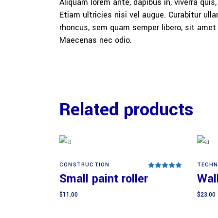
Aliquam lorem ante, dapibus in, viverra quis
Etiam ultricies nisi vel augue. Curabitur u
rhoncus, sem quam semper libero, sit amet a
Maecenas nec odio.
Related products
CONSTRUCTION
TECHN
Rated
Add to cart
5.00
Small paint roller
Wal
out
of 5
$
11.00
$
23.00