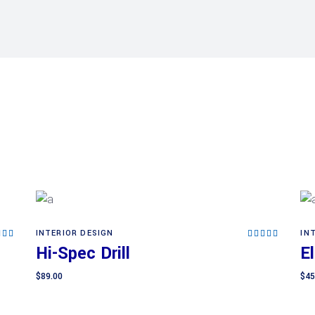
INTERIOR DESIGN
IN
Rated
Rated
Add to cart
0
5.00
Hi-Spec Drill
El
 of
out of
5
$
89.00
$
45