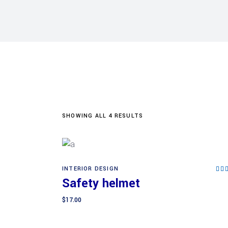
SHOWING ALL 4 RESULTS
INTERIOR DESIGN
Add to cart
5.0
Safety helmet
out
5
$
17.00