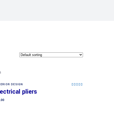
TERIOR DESIGN
Rated
Add to cart
5.00
ectrical pliers
out of
5
.00