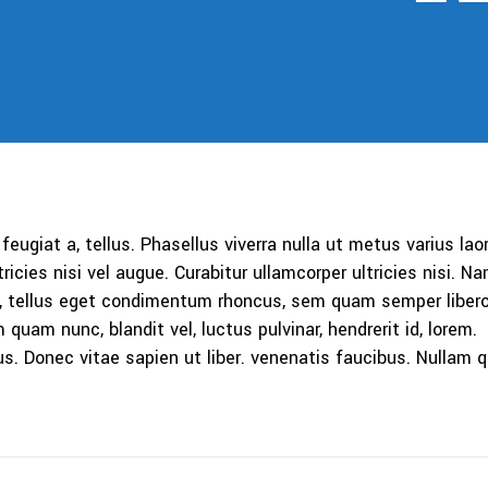
 feugiat a, tellus. Phasellus viverra nulla ut metus varius lao
icies nisi vel augue. Curabitur ullamcorper ultricies nisi. N
 tellus eget condimentum rhoncus, sem quam semper libero,
am nunc, blandit vel, luctus pulvinar, hendrerit id, lorem.
. Donec vitae sapien ut liber. venenatis faucibus. Nullam q