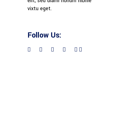
elit, sed diami nonum nibhie
vixtu eget.
Follow Us: