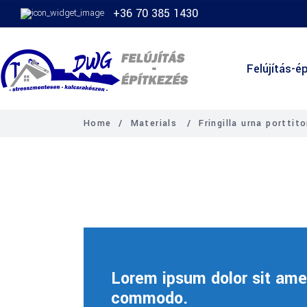
+36 70 385 1430
Felújítás-ép
Home
/
Materials
/
Fringilla urna porttito
Lorem ipsum dolor sit amet
commodo.